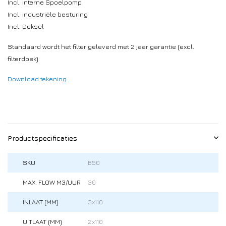
Incl. interne Spoelpomp
Incl. industriële besturing
Incl. Deksel
Standaard wordt het filter geleverd met 2 jaar garantie (excl.
filterdoek)
Download tekening
Productspecificaties
SKU
B50
MAX. FLOW M3/UUR
30
INLAAT (MM)
3x110
UITLAAT (MM)
2x110