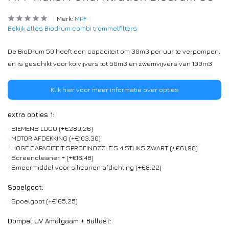
Merk:
MPF
Bekijk alles Biodrum combi trommelfilters
De BioDrum 50 heeft een capaciteit om 30m3 per uur te verpompen,
en is geschikt voor koivijvers tot 50m3 en zwemvijvers van 100m3
Klik hier voor meer informatie over opties
extra opties 1:
SIEMENS LOGO (+€289,26)
MOTOR AFDEKKING (+€103,30)
HOGE CAPACITEIT SPROEINOZZLE'S 4 STUKS ZWART (+€61,98)
Screencleaner + (+€16,48)
Smeermiddel voor siliconen afdichting (+€8,22)
Spoelgoot:
Spoelgoot (+€165,25)
Dompel UV Amalgaam + Ballast: