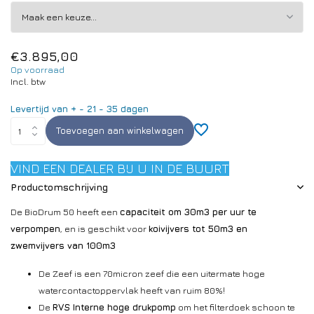
€3.895,00
Op voorraad
Incl. btw
Levertijd van + - 21 - 35 dagen
Toevoegen aan winkelwagen
VIND EEN DEALER BIJ U IN DE BUURT
Productomschrijving
De BioDrum 50 heeft een
capaciteit om 30m3 per uur te
verpompen
, en is geschikt voor
koivijvers tot 50m3 en
zwemvijvers van 100m3
De Zeef is een 70micron zeef die een uitermate hoge
watercontactoppervlak heeft van ruim 80%!
De
RVS Interne hoge drukpomp
om het filterdoek schoon te