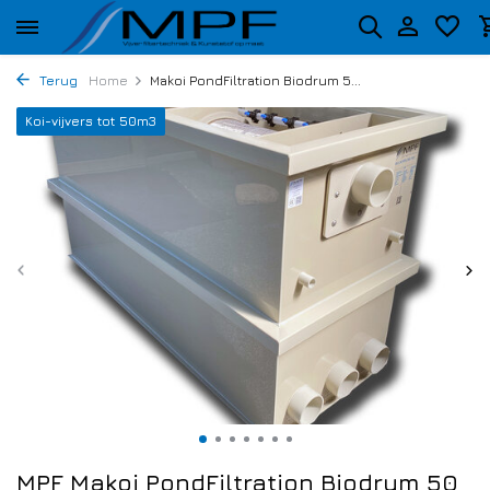
Terug
Home
Makoi PondFiltration Biodrum 5...
Koi-vijvers tot 50m3
MPF Makoi PondFiltration Biodrum 50