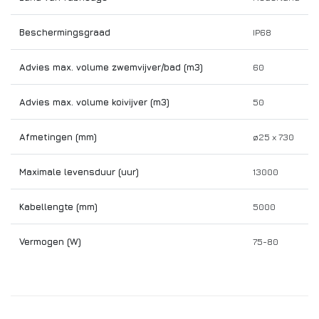
Beschermingsgraad
IP68
Advies max. volume zwemvijver/bad (m3)
60
Advies max. volume koivijver (m3)
50
Afmetingen (mm)
ø25 x 730
Maximale levensduur (uur)
13000
Kabellengte (mm)
5000
Vermogen (W)
75-80