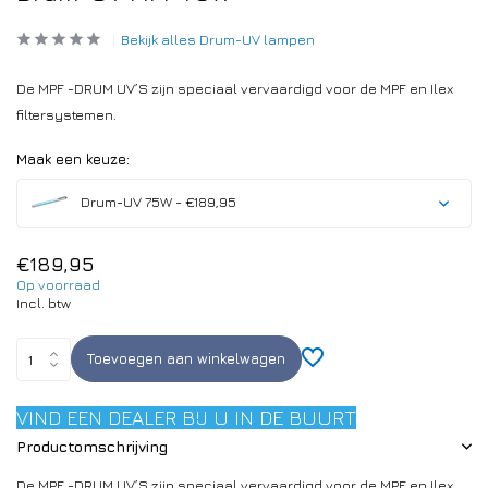
Bekijk alles Drum-UV lampen
De MPF -DRUM UV’S zijn speciaal vervaardigd voor de MPF en Ilex
filtersystemen.
Maak een keuze:
Drum-UV 75W - €189,95
€189,95
Op voorraad
Incl. btw
Toevoegen aan winkelwagen
VIND EEN DEALER BIJ U IN DE BUURT
Productomschrijving
De MPF -DRUM UV’S zijn speciaal vervaardigd voor de MPF en Ilex