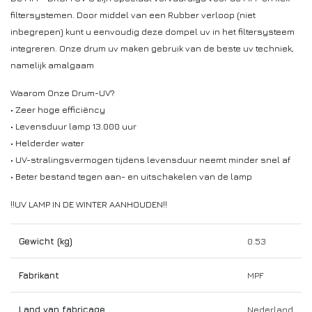
filtersystemen. Door middel van een Rubber verloop (niet
inbegrepen) kunt u eenvoudig deze dompel uv in het filtersysteem
integreren. Onze drum uv maken gebruik van de beste uv techniek,
namelijk amalgaam
Waarom Onze Drum-UV?
• Zeer hoge efficiëncy
• Levensduur lamp 13.000 uur
• Helderder water
• UV-stralingsvermogen tijdens levensduur neemt minder snel af
• Beter bestand tegen aan- en uitschakelen van de lamp
!!UV LAMP IN DE WINTER AANHOUDEN!!
Gewicht (kg)
0.53
Fabrikant
MPF
Land van fabricage
Nederland