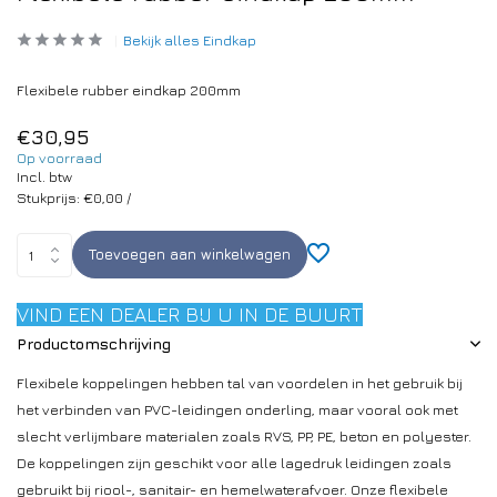
Bekijk alles Eindkap
Flexibele rubber eindkap 200mm
€30,95
Op voorraad
Incl. btw
Stukprijs:
€0,00
/
Toevoegen aan winkelwagen
VIND EEN DEALER BIJ U IN DE BUURT
Productomschrijving
Flexibele koppelingen hebben tal van voordelen in het gebruik bij
het verbinden van PVC-leidingen onderling, maar vooral ook met
slecht verlijmbare materialen zoals RVS, PP, PE, beton en polyester.
De koppelingen zijn geschikt voor alle lagedruk leidingen zoals
gebruikt bij riool-, sanitair- en hemelwaterafvoer. Onze flexibele