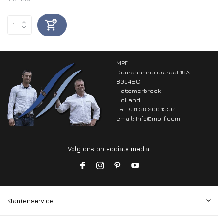
MPF
Duurzaamheidstraat 19A
8094SC
Hattemerbroek
Holland
Tel: +31 38 200 1556
email:
Info@mp-f.com
Volg ons op sociale media:
Klantenservice