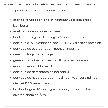
koppelingen zijn alle in metrische maatvoering beschikbaar en
perfect passend op alle standaard maten.
al onze verloopsokken zijn inzetbaar voor een groot
klembereik.
snel verbinden zonder verlijmen
haalt spanningen uit leidingen / voorkomt breuk
eenvoudig PVC verbinden met PE, PP, RVS, gietijzer, beton etc.
eenvoudige overgang van metrisch naar inch
dempt trillingen in leidingen
geen schadelijke dampen van lijm/oplosmiddelen
montage mogelijk bij vorst
eenvoudige demontage en hergebruik
eenvoudige noodreparatie in leidingen voor verbindingen
die niet 100% aansluiten
bestand tegen UV, wortelgroei, riooolgas, bacteriÃ«n en
diverse chemicaliÃ«n