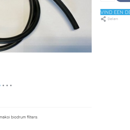
VIND EEN D
Delen
akoi biodrum filters.