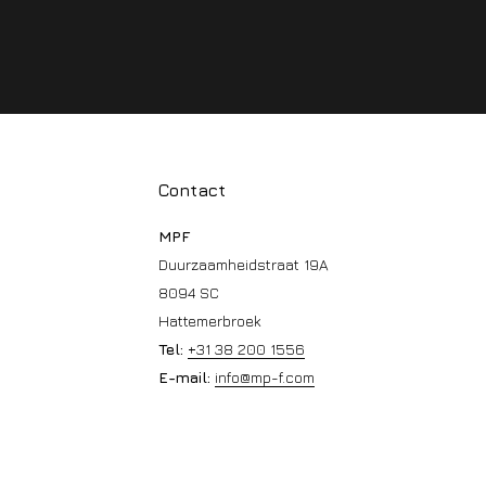
Contact
MPF
Duurzaamheidstraat 19A
8094 SC
Hattemerbroek
Tel:
+31 38 200 1556
E-mail:
info@mp-f.com