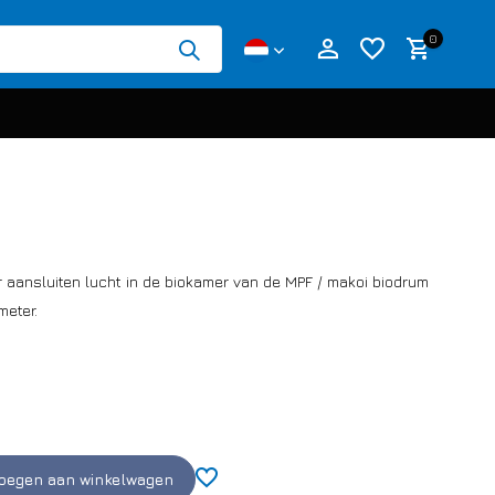
0
Account aanmaken
 aansluiten lucht in de biokamer van de MPF / makoi biodrum
Account aanmaken
 meter.
oegen aan winkelwagen