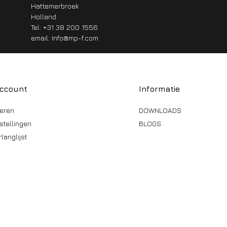
Hattemerbroek
Holland
Tel: +31 38 200 1556
email:
Info@mp-f.com
account
Informatie
reren
DOWNLOADS
stellingen
BLOGS
rlanglijst