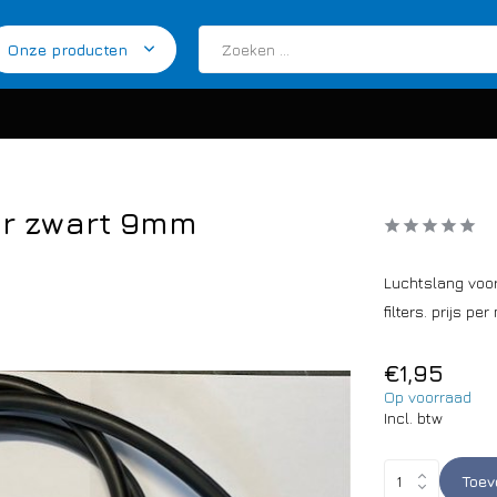
Onze producten
er zwart 9mm
Luchtslang voor
filters. prijs per
€1,95
Op voorraad
Incl. btw
Toev