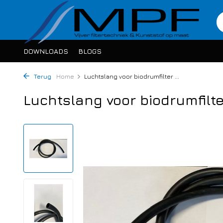
DOWNLOADS
BLOGS
Terug
Home
Luchtslang voor biodrumfilter ...
Luchtslang voor biodrumfilt