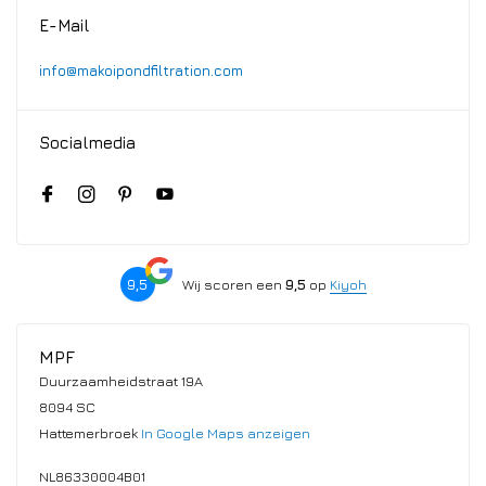
E-Mail
info@makoipondfiltration.com
Socialmedia
9,5
Wij scoren een
9,5
op
Kiyoh
MPF
Duurzaamheidstraat 19A
8094 SC
Hattemerbroek
In Google Maps anzeigen
NL86330004B01