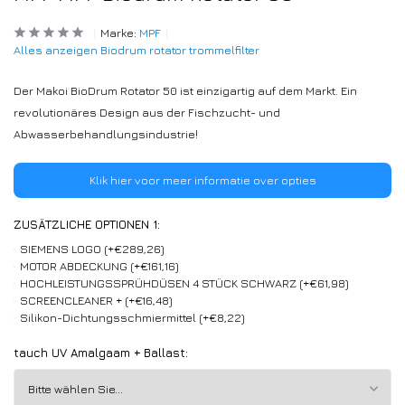
Marke:
MPF
Alles anzeigen Biodrum rotator trommelfilter
Der Makoi BioDrum Rotator 50 ist einzigartig auf dem Markt. Ein
revolutionäres Design aus der Fischzucht- und
Abwasserbehandlungsindustrie!
Klik hier voor meer informatie over opties
ZUSÄTZLICHE OPTIONEN 1:
SIEMENS LOGO (+€289,26)
MOTOR ABDECKUNG (+€161,16)
HOCHLEISTUNGSSPRÜHDÜSEN 4 STÜCK SCHWARZ (+€61,98)
SCREENCLEANER + (+€16,48)
Silikon-Dichtungsschmiermittel (+€8,22)
tauch UV Amalgaam + Ballast: