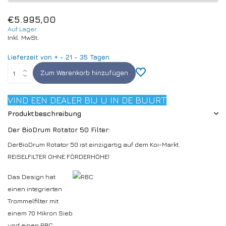
€5.995,00
Auf Lager
Inkl. MwSt.
Lieferzeit von + - 21 - 35 Tagen
Zum Warenkorb hinzufügen
VIND EEN DEALER BIJ U IN DE BUURT
Produktbeschreibung
Der BioDrum Rotator 50 Filter:
DerBioDrum Rotator 50 ist einzigartig auf dem Koi-Markt.
REISELFILTER OHNE FÖRDERHÖHE!
Das Design hat
einen integrierten
Trommelfilter mit
einem 70 Mikron Sieb
und einen RBC