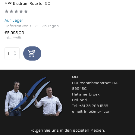
MPF Biodrum Rotator 50
Auf Lager
Lieferzeit von + - 21 - 35 Tagen
€5.995,00
Inkl. MwSt.
MPF
Duurzaamheidstraat 19A
8094SC
Hattemerbroek
Holland
Tel: +31 38 200 1556
email:
Info@mp-f.com
Folgen Sie uns in den sozialen Medien: