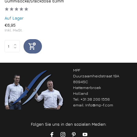
Gummisocke/Steckdose 63mm
Auf Lager
€6,95
Inkl. MwSt.
MPF
Duurzaamheidstraat 19A
8094SC
Hattemerbroek
Holland
Tel: +31 38 200 1556
email:
Info@mp-f.com
Folgen Sie uns in den sozialen Medien: