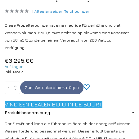
Alles anzeigen Teichpumpen
Diese Propellerpumpe hat eine niedrige Förderhöhe und viel
Wasservolumen. Bei 0,5 mwc steht beispielsweise eine Kapazität
von 50 m3/Stunde bei einem Verbrauch von 200 Watt zur
Verfügung.
€3.295,00
Auf Lager
Inkl. MwSt.
Zum Warenkorb hinzufügen
VIND EEN DEALER BIJ U IN DE BUURT
Produktbeschreibung
Der FlowFriend kann als führend im Bereich der energieeffizienten
Wasserförderung bezeichnet werden. Dieser erfüllt bereits die
höchste MEI-Klasse mit einem Wert über 0,7. Die MEI-Klasse, der