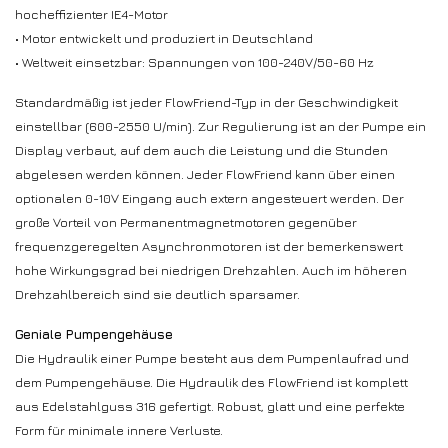
hocheffizienter IE4-Motor
• Motor entwickelt und produziert in Deutschland
• Weltweit einsetzbar: Spannungen von 100-240V/50-60 Hz
Standardmäßig ist jeder FlowFriend-Typ in der Geschwindigkeit
einstellbar (600-2550 U/min). Zur Regulierung ist an der Pumpe ein
Display verbaut, auf dem auch die Leistung und die Stunden
abgelesen werden können. Jeder FlowFriend kann über einen
optionalen 0-10V Eingang auch extern angesteuert werden. Der
große Vorteil von Permanentmagnetmotoren gegenüber
frequenzgeregelten Asynchronmotoren ist der bemerkenswert
hohe Wirkungsgrad bei niedrigen Drehzahlen. Auch im höheren
Drehzahlbereich sind sie deutlich sparsamer.
Geniale Pumpengehäuse
Die Hydraulik einer Pumpe besteht aus dem Pumpenlaufrad und
dem Pumpengehäuse. Die Hydraulik des FlowFriend ist komplett
aus Edelstahlguss 316 gefertigt. Robust, glatt und eine perfekte
Form für minimale innere Verluste.