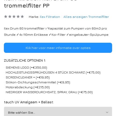
trommelfilter PP
Marke:
Ilex Filtration
Alles anzeigen Trommelfilter
Ilex Drum 60 trommelfilter ✅Kapazität zum Pumpen von 60m3 pro
Stunde ✓4x 110mm Einlässe ✓Koi-Filter ✓eingebauter-Spülpumpe
Klik hier voor meer informatie over opties
ZUSÄTZLICHE OPTIONEN 1:
SIEMENS LOGO (+€350,00)
HOCHLEISTUNGSSPRÜHDÜSEN 4 STÜCK SCHWARZ (+€75,00)
SCREENCLEANER + (+€19,95)
Silikon-Dichtungsschmiermittel (+€9,95)
Motorabdeckung (+€215,00)
NIEDRIGER WASSERDURCHSATZ, SPRAY, GRAU (+€75,00)
tauch UV Amalgaam + Ballast: