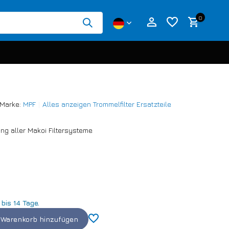
0
Marke:
MPF
Alles anzeigen Trommelfilter Ersatzteile
Benutzerkonto anlegen
ng aller Makoi Filtersysteme
Benutzerkonto anlegen
 bis 14 Tage.
Warenkorb hinzufügen