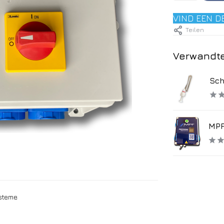
VIND EEN D
Teilen
Verwandte
Sch
MPF
ysteme