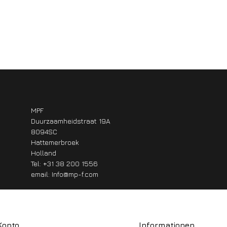
MPF
Duurzaamheidstraat 19A
8094SC
Hattemerbroek
Holland
Tel: +31 38 200 1556
email:
Info@mp-f.com
Konto
Informationen