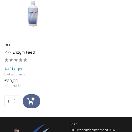
MPF
MPF Enzym Feed
Auf Lager
3-4 wochen
€20,38
Inkl. MwSt.
MPF
Duurzaamheidstraat 19A