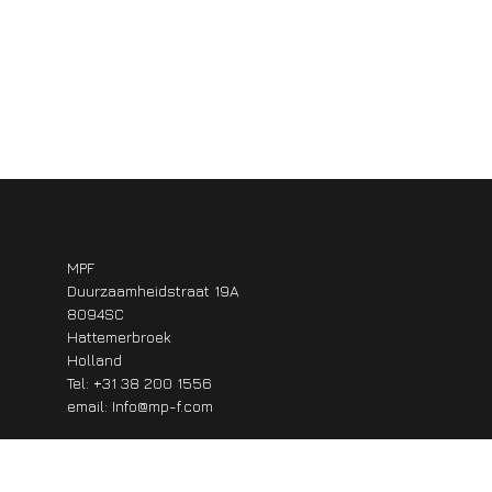
MPF
Duurzaamheidstraat 19A
8094SC
Hattemerbroek
Holland
Tel: +31 38 200 1556
email:
Info@mp-f.com