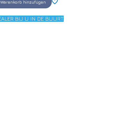
Warenkorb hinzufügen
EALER BIJ U IN DE BUURT