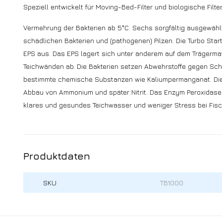
Speziell entwickelt für Moving-Bed-Filter und biologische Filte
Vermehrung der Bakterien ab 5°C. Sechs sorgfältig ausgewähl
schädlichen Bakterien und (pathogenen) Pilzen. Die Turbo St
EPS aus. Das EPS lagert sich unter anderem auf dem Trägermate
Teichwänden ab. Die Bakterien setzen Abwehrstoffe gegen Sc
bestimmte chemische Substanzen wie Kaliumpermanganat. Die 
Abbau von Ammonium und später Nitrit. Das Enzym Peroxidase 
klares und gesundes Teichwasser und weniger Stress bei Fisc
Produktdaten
SKU
TB1000