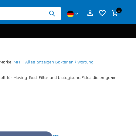
0
Marke:
MPF
Alles anzeigen Bakterien / Wartung
Benutzerkonto anlegen
elt für Moving-Bed-Filter und biologische Filter, die langsam
Benutzerkonto anlegen