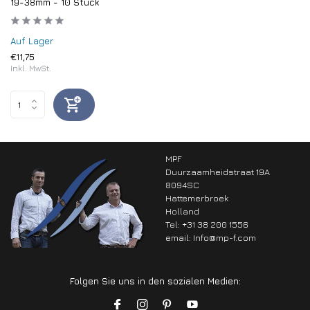
19-38mm - 10 Stück
Auf Lager
€11,75
Inkl. MwSt.
MPF
Duurzaamheidstraat 19A
8094SC
Hattemerbroek
Holland
Tel: +31 38 200 1556
email:
Info@mp-f.com
Folgen Sie uns in den sozialen Medien: