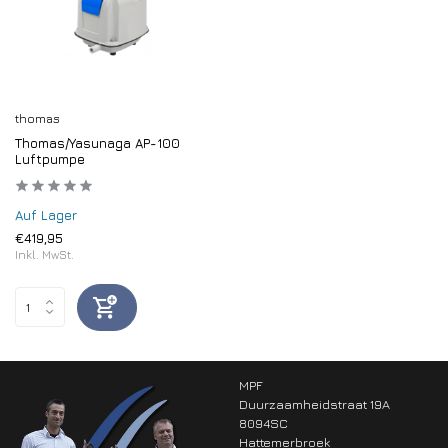
thomas
Thomas/Yasunaga AP-100
Luftpumpe
Auf Lager
€419,95
Inkl. MwSt.
MPF
Duurzaamheidstraat 19A
8094SC
Hattemerbroek