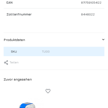
EAN
8717591054122
Zolltarifnummer
84148022
Produktdaten
SKU
TL100
Teilen
Zuvor angesehen