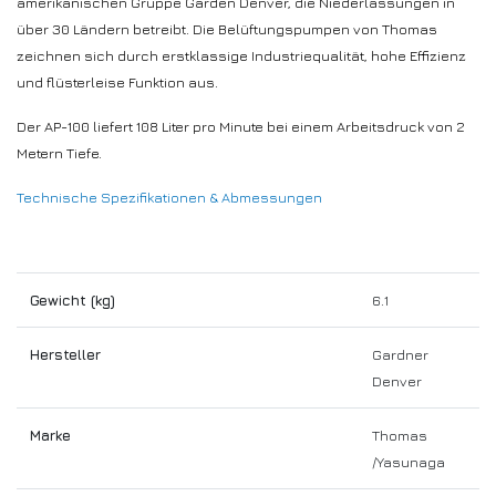
amerikanischen Gruppe Garden Denver, die Niederlassungen in
über 30 Ländern betreibt. Die Belüftungspumpen von Thomas
zeichnen sich durch erstklassige Industriequalität, hohe Effizienz
und flüsterleise Funktion aus.
Der AP-100 liefert 108 Liter pro Minute bei einem Arbeitsdruck von 2
Metern Tiefe.
Technische Spezifikationen & Abmessungen
Gewicht (kg)
6.1
Hersteller
Gardner
Denver
Marke
Thomas
/Yasunaga