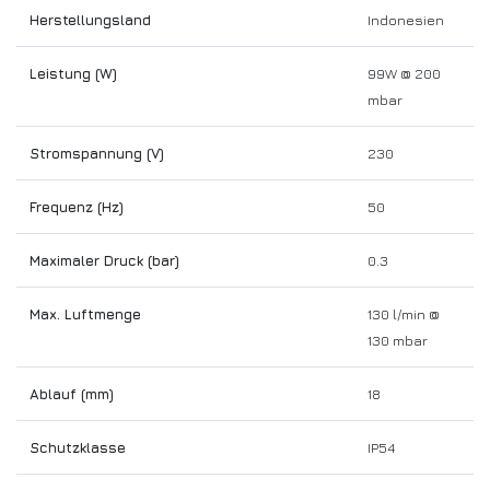
Herstellungsland
Indonesien
Leistung (W)
99W @ 200
mbar
Stromspannung (V)
230
Frequenz (Hz)
50
Maximaler Druck (bar)
0.3
Max. Luftmenge
130 l/min @
130 mbar
Ablauf (mm)
18
Schutzklasse
IP54