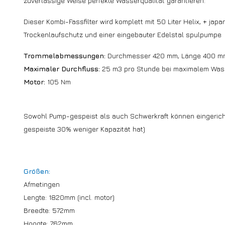
zuverlässige Weise perfekte Wasserqualität garantieren.
Dieser Kombi-Fassfilter wird komplett mit 50 Liter Helix, + jap
Trockenlaufschutz und einer eingebauter Edelstal spulpumpe
Trommelabmessungen:
Durchmesser 420 mm, Länge 400 m
Maximaler Durchfluss:
25 m3 pro Stunde bei maximalem Wass
Motor:
105 Nm
Sowohl Pump-gespeist als auch Schwerkraft können eingerich
gespeiste 30% weniger Kapazität hat)
Größen:
Afmetingen
Lengte: 1820mm (incl. motor)
Breedte: 572mm
Hoogte: 762mm