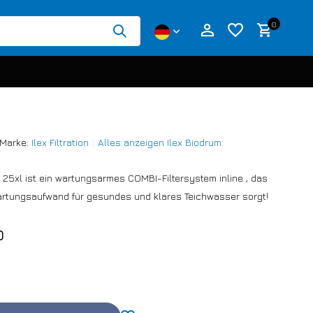
0
Marke:
Ilex Filtration
Alles anzeigen Ilex Biodrum
Benutzerkonto anlegen
m 25xl ist ein wartungsarmes COMBI-Filtersystem inline , das
Benutzerkonto anlegen
artungsaufwand für gesundes und klares Teichwasser sorgt!
0