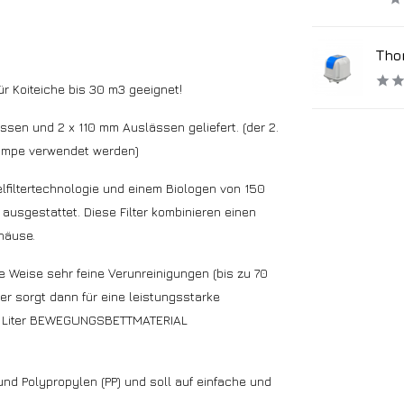
Tho
ür Koiteiche bis 30 m3 geeignet!
ssen und 2 x 110 mm Auslässen geliefert. (der 2.
umpe verwendet werden)
elfiltertechnologie und einem Biologen von 150
ausgestattet. Diese Filter kombinieren einen
häuse.
che Weise sehr feine Verunreinigungen (bis zu 70
r sorgt dann für eine leistungsstarke
 50 Liter BEWEGUNGSBETTMATERIAL
und Polypropylen (PP) und soll auf einfache und