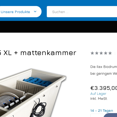
Unsere Produkte
 25 XL + mattenkammer
Die Ilex Biodru
bei geringem W
€3.395,0
Auf Lager
Inkl. MwSt.
14 - 21 Tagen