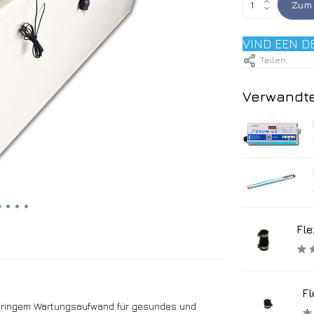
Zum 
VIND EEN D
Teilen
Verwandte
Fle
Fl
geringem Wartungsaufwand für gesundes und