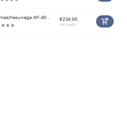
mas/Yasunaga AP-40 ...
€234,95
Inkl. MwSt.