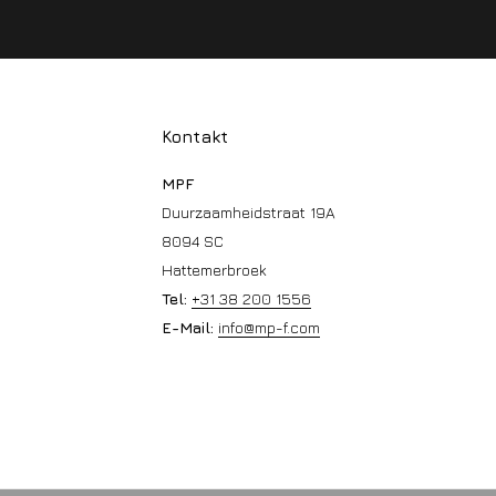
Kontakt
MPF
Duurzaamheidstraat 19A
8094 SC
Hattemerbroek
Tel:
+31 38 200 1556
E-Mail:
info@mp-f.com