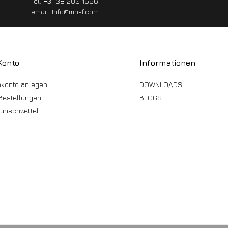
Tel: +31 38 200 1556
email:
Info@mp-f.com
Konto
Informationen
konto anlegen
DOWNLOADS
Bestellungen
BLOGS
unschzettel