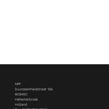
MPF
Duurzaamheidstraat 19A
8094SC
Hattemerbroek
Holland