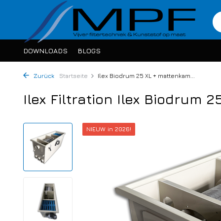
DOWNLOADS
BLOGS
Zurück
Startseite
Ilex Biodrum 25 XL + mattenkam...
Ilex Filtration Ilex Biodrum
NIEUW in 2026!