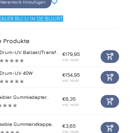
Warenkorb hinzufügen
EALER BIJ U IN DE BUURT
 Produkte
Drum-UV Ballast/Transf...
€179,95
Inkl. MwSt.
Drum-UV 40W
€154,95
Inkl. MwSt.
xibler Gummiadapter...
€6,35
Inkl. MwSt.
exible Gummiendkappe...
€3,65
Inkl. MwSt.