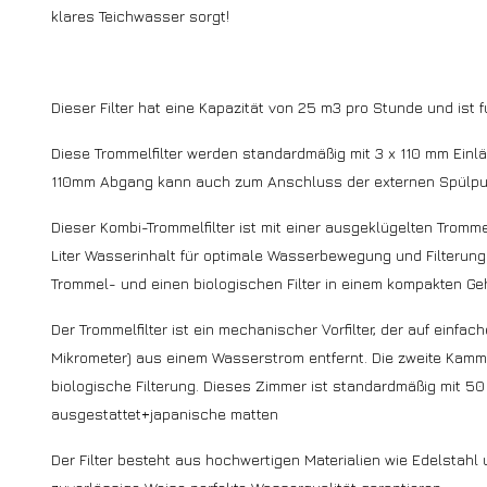
klares Teichwasser sorgt!
Dieser Filter hat eine Kapazität von 25 m3 pro Stunde und ist f
Diese Trommelfilter werden standardmäßig mit 3 x 110 mm Einlä
110mm Abgang kann auch zum Anschluss der externen Spülp
Dieser Kombi-Trommelfilter ist mit einer ausgeklügelten Tromm
Liter Wasserinhalt für optimale Wasserbewegung und Filterung 
Trommel- und einen biologischen Filter in einem kompakten Ge
Der Trommelfilter ist ein mechanischer Vorfilter, der auf einfa
Mikrometer) aus einem Wasserstrom entfernt. Die zweite Kamme
biologische Filterung. Dieses Zimmer ist standardmäßig mit
ausgestattet+japanische matten
Der Filter besteht aus hochwertigen Materialien wie Edelstahl 