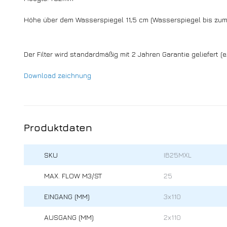
Höhe über dem Wasserspiegel 11,5 cm (Wasserspiegel bis zum 
Der Filter wird standardmäßig mit 2 Jahren Garantie geliefert (ex
Download zeichnung
Produktdaten
SKU
IB25MXL
MAX. FLOW M3/ST
25
EINGANG (MM)
3x110
AUSGANG (MM)
2x110