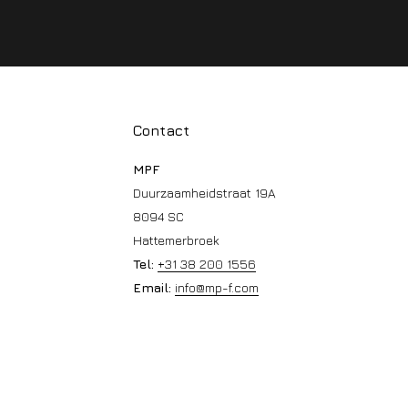
Contact
MPF
Duurzaamheidstraat 19A
8094 SC
Hattemerbroek
Tel:
+31 38 200 1556
Email:
info@mp-f.com