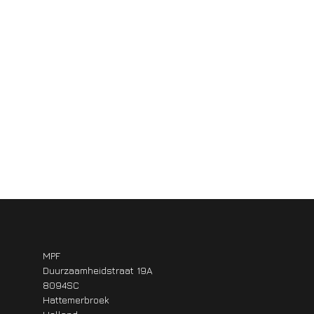
MPF
Duurzaamheidstraat 19A
8094SC
Hattemerbroek