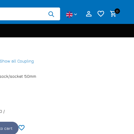
0
Show all Coupling
Create an account
Create an account
r sock/socket 50mm
0
/
to cart