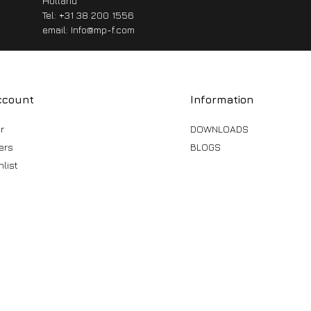
Holland
Tel: +31 38 200 1556
email:
Info@mp-f.com
ccount
Information
r
DOWNLOADS
ers
BLOGS
list