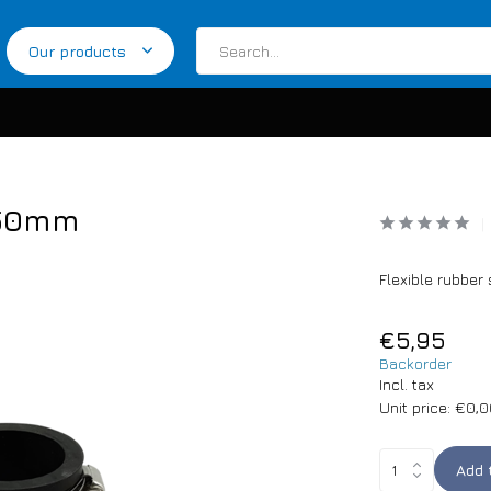
Our products
 50mm
Flexible rubbe
€5,95
Backorder
Incl. tax
Unit price:
€0,0
Add 